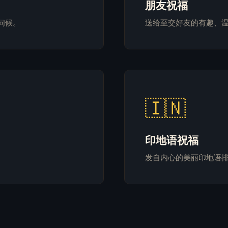
朋友祝福
问候。
送给至交好友的有趣、
🇮🇳
印地语祝福
发自内心的美丽印地语