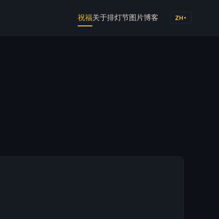
祝福
关于排灯节
图片
博客
ZH
▼