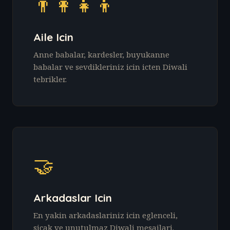
👨‍👩‍👧‍👦
Aile Icin
Anne babalar, kardesler, buyukanne
babalar ve sevdikleriniz icin icten Diwali
tebrikler.
🤝
Arkadaslar Icin
En yakin arkadaslariniz icin eglenceli,
sicak ve unutulmaz Diwali mesajlari.