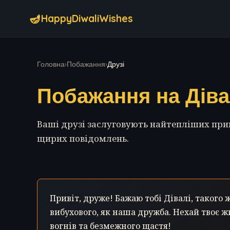
🪔
HappyDiwaliWishes
Головна
›
Побажання
›
Друзі
Побажання на Діва
Ваші друзі заслуговують найтепліших приві
щирих повідомлень.
Привіт, друже! Бажаю тобі Дівалі, такого 
вибухового, як наша дружба. Нехай твоє ж
вогнів та безмежного щастя!