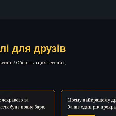
лі для друзів
тань! Оберіть з цих веселих,
ж яскравого та
Моєму найкращому дру
иття буде повне барв,
За ще один рік прекрас