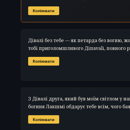
Копіювати
Дівалі без тебе — як петарда без вогню, ж
тобі приголомшливого Діпаvalі, повного ра
Копіювати
З Дівалі друга, який був моїм світлом у 
богиня Лакшмі обдарує тебе всім, чого баж
Копіювати