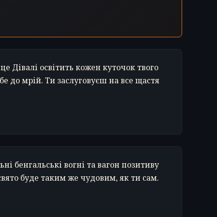
це Дівалі освітить кожен куточок твого
бе до мрій. Ти заслуговуєш на все щастя
ьні бенгальські вогні та вагон позитиву
свято буде таким же чудовим, як ти сам.