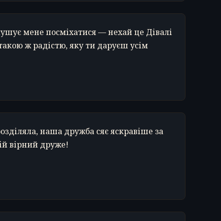
мушує мене посміхатися — нехай це Дівалі
такою ж радістю, яку ти даруєш усім
розділяла, наша дружба сяє яскравіше за
мій вірний друже!