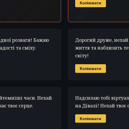
Копіювати
одної розваги! Бажаю
Дорогий друже, нехай 
дості та сміху.
життя та наблизить те
світу!
Копіювати
найтемніші часи. Нехай
Надсилаю тобі віртуал
ає твоє серце.
на Дівалі! Нехай твоє 
Копіювати