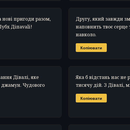
а нові пригоди разом,
Другу, який завжди з
Шубх Діпаvalі!
наповнить твоє серце 
навколо.
Копіювати
ння Дівалі, яке
Яка б відстань нас не 
б джамун. Чудового
тисячу дій. З Дівалі, 
Копіювати