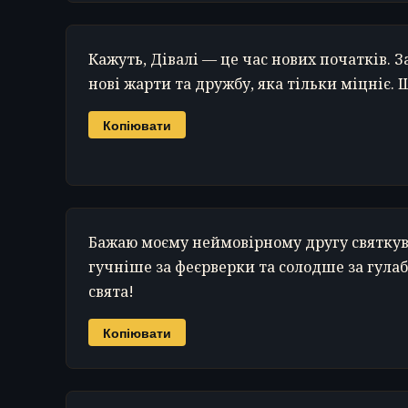
Кажуть, Дівалі — це час нових початків. З
нові жарти та дружбу, яка тільки міцніє. 
Копіювати
Бажаю моєму неймовірному другу святкува
гучніше за феєрверки та солодше за гула
свята!
Копіювати