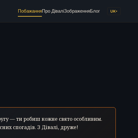
Побажання
Про Дівалі
Зображення
Блог
UK
▼
гу — ти робиш кожне свято особливим.
них спогадів. З Дівалі, друже!