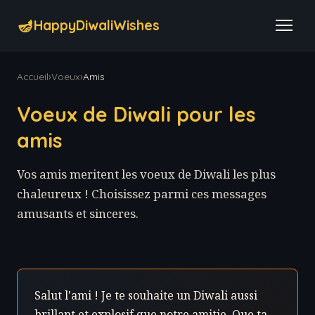
🪔
HappyDiwaliWishes
Accueil
›
Voeux
›
Amis
Voeux de Diwali pour les
amis
Vos amis meritent les voeux de Diwali les plus
chaleureux ! Choisissez parmi ces messages
amusants et sinceres.
Salut l'ami ! Je te souhaite un Diwali aussi
brillant et explosif que notre amitie. Que ta