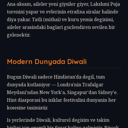
Ana aksam, aileler yeni giysiler giyer, Lakshmi Puja
torenini yapar ve evlerinin etrafina siralar halinde
diya yakar. Tatli (mithai) ve kuru yemis degisimi,
aileler arasindaki baglari guclendiren sevilen bir
gelenektir.
Modern Dunyada Diwali
Bugun Diwali sadece Hindistan'da degil, tum
dunyada kutlaniyor — Londra'nin Trafalgar
Meydani'ndan New York'a, Singapur'dan Sidney'e.
Hint diasporasi bu isiklar festivalini dunyanin her
kosesine tasimistir.
Is yerlerinde Diwali, kulturel degisim ve takim
birligi icin onemli bir firsat haline gelmistir. Birçok