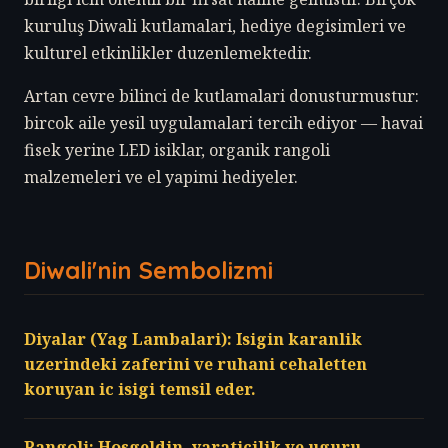
kuruluş Diwali kutlamalari, hediye degisimleri ve
kulturel etkinlikler duzenlemektedir.
Artan cevre bilinci de kutlamalari donusturmustur:
bircok aile yesil uygulamalari tercih ediyor — havai
fisek yerine LED isiklar, organik rangoli
malzemeleri ve el yapimi hediyeler.
Diwali'nin Sembolizmi
Diyalar (Yag Lambalari): Isigin karanlik
uzerindeki zaferini ve ruhani cehaletten
koruyan ic isigi temsil eder.
Rangoli: Hosgeldin, yaraticilik ve uguru