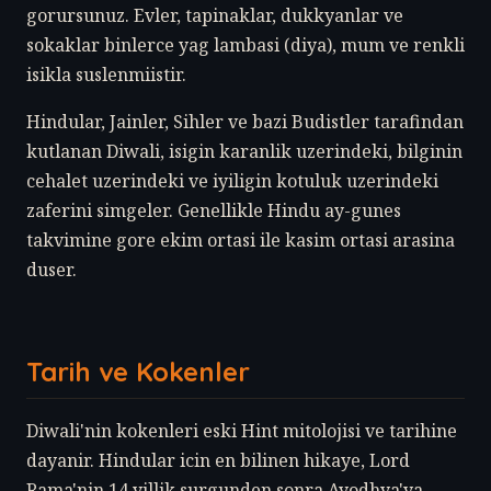
gorursunuz. Evler, tapinaklar, dukkyanlar ve
sokaklar binlerce yag lambasi (diya), mum ve renkli
isikla suslenmiistir.
Hindular, Jainler, Sihler ve bazi Budistler tarafindan
kutlanan Diwali, isigin karanlik uzerindeki, bilginin
cehalet uzerindeki ve iyiligin kotuluk uzerindeki
zaferini simgeler. Genellikle Hindu ay-gunes
takvimine gore ekim ortasi ile kasim ortasi arasina
duser.
Tarih ve Kokenler
Diwali'nin kokenleri eski Hint mitolojisi ve tarihine
dayanir. Hindular icin en bilinen hikaye, Lord
Rama'nin 14 yillik surgunden sonra Ayodhya'ya