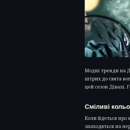
Модні тренди на Д
штрих до свята во
цей сезон Дівалі. 
Сміливі кольо
Коли йдеться про м
знаходяться на пер