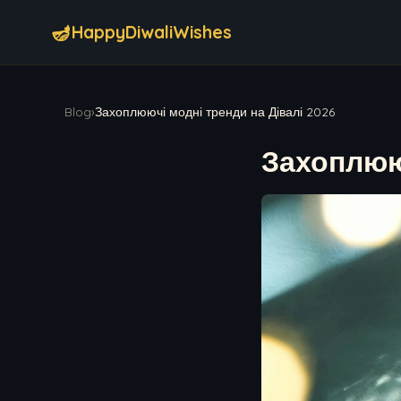
🪔
HappyDiwaliWishes
Blog
›
Захоплюючі модні тренди на Дівалі 2026
Захоплююч