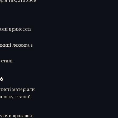
ля тих, хто хоче
тами приносять
ниці лехенга з
стилі.
26
 чисті матеріали
 шовку, сталий
онуючи вражаючі