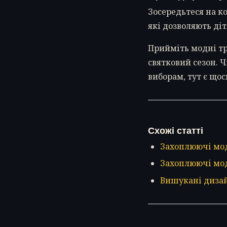
Зосередьтеся на ко
які дозволяють діт
Прийміть модні тр
святковий сезон. 
виборам, тут є щос
Схожі статті
Захоплюючі мод
Захоплюючі мод
Вишукані дизай