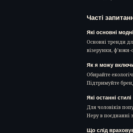
Часті запитан
Які основні модн
Основні тренди дл
візерунки, ф'южн-о
Як я можу включи
Обирайте екологіч
Підтримуйте бренд
Які останні стилі
Для чоловіків поп
Неру в поєднанні 
Що слід враховув