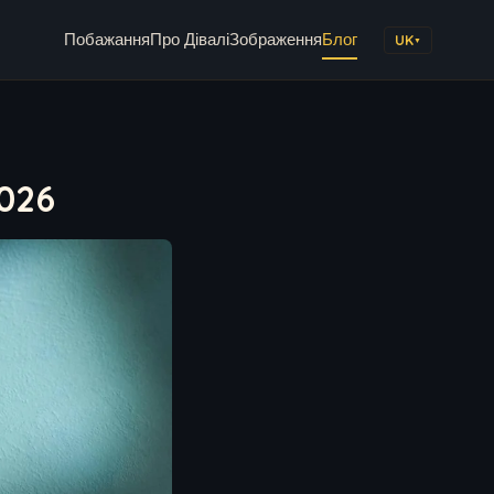
Побажання
Про Дівалі
Зображення
Блог
UK
▼
026