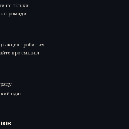
и не тільки
та громади.
ці акцент робиться
айте про сміливі
ряду.
кий одяг.
іків