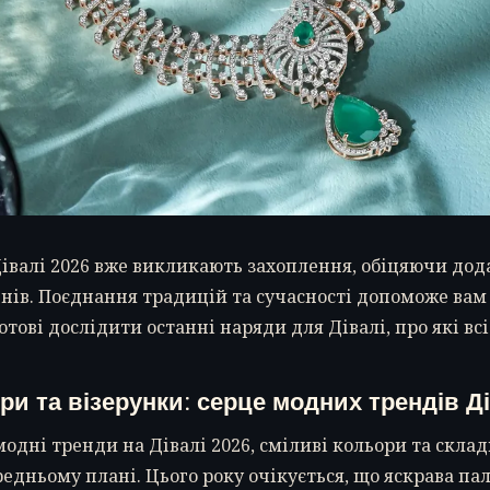
івалі 2026 вже викликають захоплення, обіцяючи дод
гнів. Поєднання традицій та сучасності допоможе вам 
Готові дослідити останні наряди для Дівалі, про які вс
ри та візерунки: серце модних трендів Ді
одні тренди на Дівалі 2026, сміливі кольори та склад
едньому плані. Цього року очікується, що яскрава па