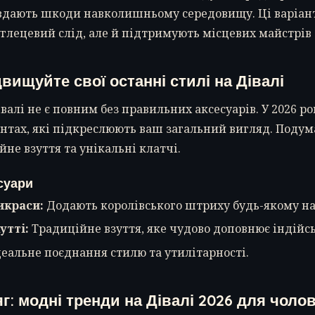
авдають шкоди навколишньому середовищу. Ці варіант
лецевий слід, але й підтримують місцевих майстрів 
двищуйте свої останні стилі на Дівалі
алі не є повним без правильних аксесуарів. У 2026 ро
нтах, які підкреслюють ваш загальний вигляд. Подум
не взуття та унікальні клатчі.
суари
икраси:
Додають королівського штриху будь-якому на
утті:
Традиційне взуття, яке чудово доповнює індійсь
еальне поєднання стилю та утилітарності.
г: модні тренди на Дівалі 2026 для чолов