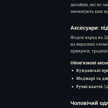
дизайни, які не з
зменшують ваш вуг
Аксесуари: пі
Жоден наряд на Дів
на виразних елеме
прикраси, традицій
Обов'язкові аксе
Кунданські пр
Моджарі та дж
Ручні клатчі:
Ід
Чоловічий одя