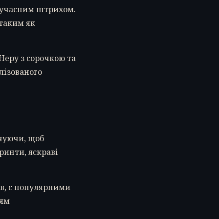
 сучасним штрихом.
таким як
Неру з сорочкою та
лізованого
ечуючи, щоб
ринти, яскраві
ів, є популярними
тям