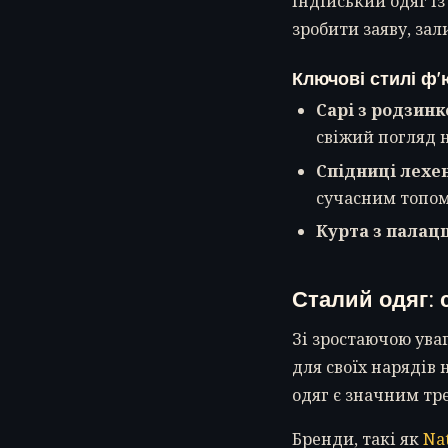
індійський одяг і
зробити заяву, за
Ключові стилі ф'
Сарі з родзинк
свіжий погляд 
Спідниці лехе
сучасним топом
Курта з палац
Сталий одяг: 
Зі зростаючою уваг
для своїх нарядів 
одяг є значним тре
Бренди, такі як
Na