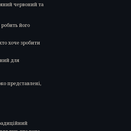
няний червоний та
 робить його
 хто хоче зробити
ьний для
око представлені,
традиційний