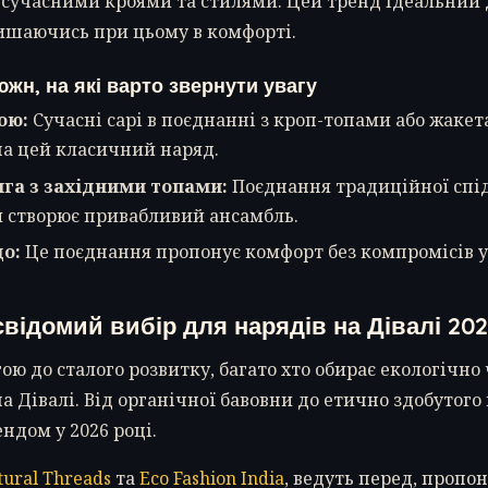
з сучасними кроями та стилями. Цей тренд ідеальний д
лишаючись при цьому в комфорті.
южн, на які варто звернути увагу
ою:
Сучасні сарі в поєднанні з кроп-топами або жаке
на цей класичний наряд.
нга з західними топами:
Поєднання традиційної спід
 створює привабливий ансамбль.
цо:
Це поєднання пропонує комфорт без компромісів у 
свідомий вибір для нарядів на Дівалі 20
ою до сталого розвитку, багато хто обирає екологічно
на Дівалі. Від органічної бавовни до етично здобутого
ндом у 2026 році.
tural Threads
та
Eco Fashion India
, ведуть перед, проп