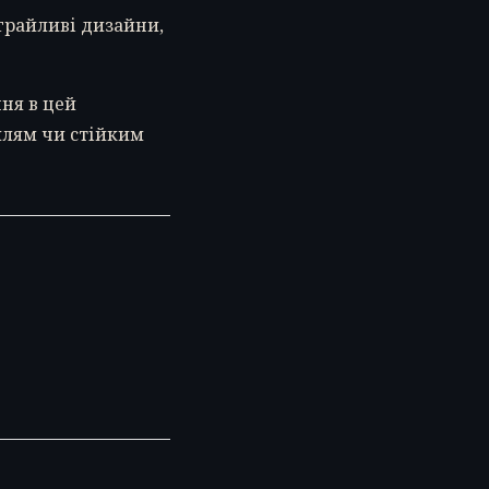
 грайливі дизайни,
ня в цей
илям чи стійким