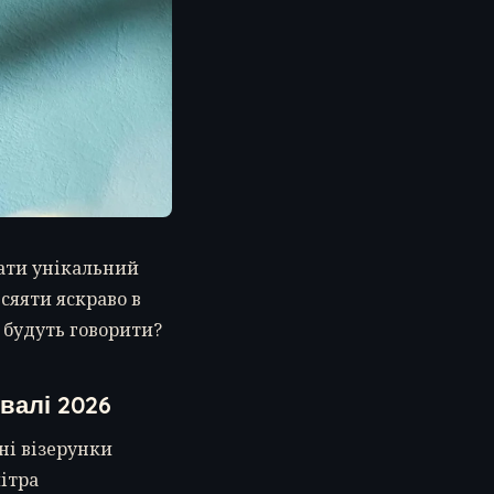
ати унікальний
сяяти яскраво в
і будуть говорити?
валі 2026
ні візерунки
літра