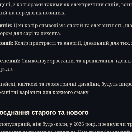
цені, з кольорами такими як електричний синій, вог
ий на передових позиціях.
иній:
Цей колір символізує спокій та елегантність, що
ром для сарі та лехенга.
оний:
Колір пристрасті та енергії, ідеальний для тих,
елений:
Символізує зростання та процвітання, ідеал
рядів.
 пейслі, квіткові та геометричні дизайни, будуть шир
анітні варіанти для кожного смаку.
оєднання старого та нового
популярний, ніж будь-коли, у 2026 році, поєднуючи 