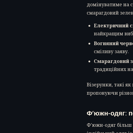
домінуватиме на с
смарагдовий зелен
Електричний с
найкращим вибо
Вогняний черв
сміливу заяву.
Смарагдовий з
традиційних на
Візерунки, такі як
пропонуючи різном
Ф'южн-одяг: п
Ф'южн-одяг більш 