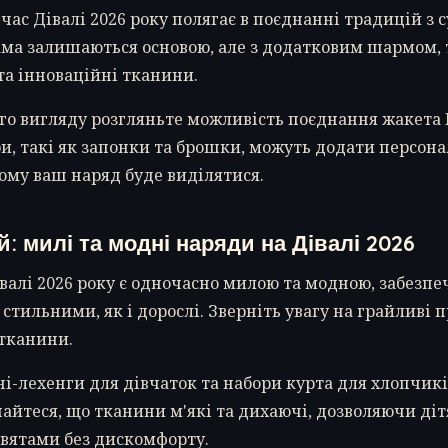
 час Дівалі 2026 року полягає в поєднанні традицій з
ма залишаються основою, але з додатковим шармом, 
та інноваційні тканини.
го вигляду розгляньте можливість поєднання жакета 
и, такі як запонки та брошки, можуть додати персона
ому ваш наряд буде виділятися.
й: милі та модні наряди на Дівалі 2026
валі 2026 року є одночасно милою та модною, забезп
стильними, як і дорослі. Зверніть увагу на грайливі п
 тканини.
іні-лехенги для дівчаток та набори курта для хлопчик
айтеся, що тканини м'які та дихаючі, дозволяючи ді
вятами без дискомфорту.