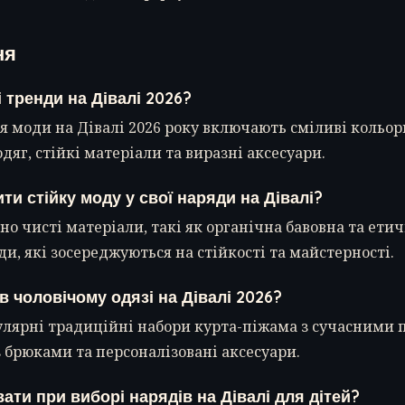
ня
і тренди на Дівалі 2026?
я моди на Дівалі 2026 року включають сміливі кольор
дяг, стійкі матеріали та виразні аксесуари.
ти стійку моду у свої наряди на Дівалі?
но чисті матеріали, такі як органічна бавовна та ети
и, які зосереджуються на стійкості та майстерності.
 в чоловічому одязі на Дівалі 2026?
улярні традиційні набори курта-піжама з сучасними
з брюками та персоналізовані аксесуари.
ати при виборі нарядів на Дівалі для дітей?