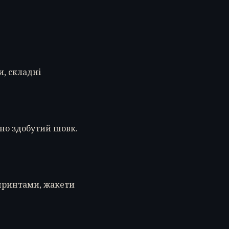
и, складні
чно здобутий шовк.
 принтами, жакети