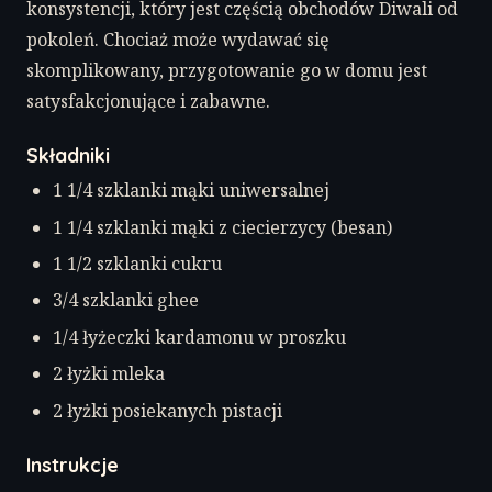
konsystencji, który jest częścią obchodów Diwali od
pokoleń. Chociaż może wydawać się
skomplikowany, przygotowanie go w domu jest
satysfakcjonujące i zabawne.
Składniki
1 1/4 szklanki mąki uniwersalnej
1 1/4 szklanki mąki z ciecierzycy (besan)
1 1/2 szklanki cukru
3/4 szklanki ghee
1/4 łyżeczki kardamonu w proszku
2 łyżki mleka
2 łyżki posiekanych pistacji
Instrukcje