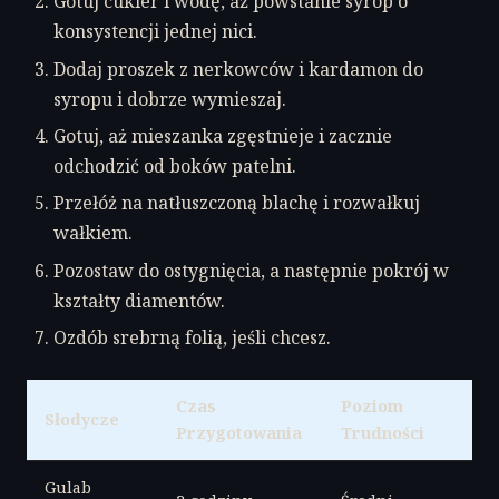
Gotuj cukier i wodę, aż powstanie syrop o
konsystencji jednej nici.
Dodaj proszek z nerkowców i kardamon do
syropu i dobrze wymieszaj.
Gotuj, aż mieszanka zgęstnieje i zacznie
odchodzić od boków patelni.
Przełóż na natłuszczoną blachę i rozwałkuj
wałkiem.
Pozostaw do ostygnięcia, a następnie pokrój w
kształty diamentów.
Ozdób srebrną folią, jeśli chcesz.
Czas
Poziom
Słodycze
Przygotowania
Trudności
Gulab