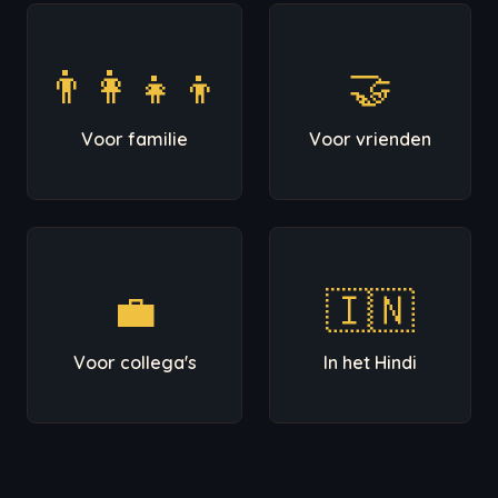
👨‍👩‍👧‍👦
🤝
Voor familie
Voor vrienden
💼
🇮🇳
Voor collega's
In het Hindi