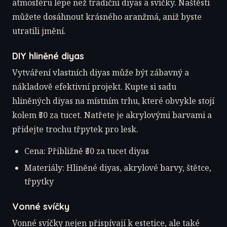
atmosféru lépe než tradiční diyas a svíčky. Naštěstí
můžete dosáhnout krásného aranžmá, aniž byste
utratili jmění.
DIY hliněné diyas
Vytváření vlastních diyas může být zábavný a
nákladově efektivní projekt. Kupte si sadu
hliněných diyas na místním trhu, které obvykle stojí
kolem ₹50 za tucet. Natřete je akrylovými barvami a
přidejte trochu třpytek pro lesk.
Cena: Přibližně ₹50 za tucet diyas
Materiály: Hliněné diyas, akrylové barvy, štětce,
třpytky
Vonné svíčky
Vonné svíčky nejen přispívají k estetice, ale také