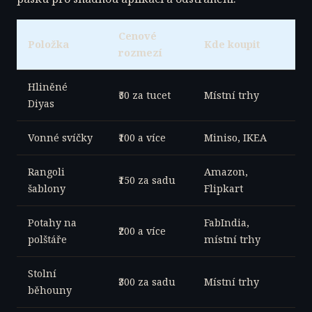
Cenové
Položka
Kde koupit
rozmezí
Hliněné
₹50 za tucet
Místní trhy
Diyas
Vonné svíčky
₹100 a více
Miniso, IKEA
Rangoli
Amazon,
₹150 za sadu
šablony
Flipkart
Potahy na
FabIndia,
₹200 a více
polštáře
místní trhy
Stolní
₹300 za sadu
Místní trhy
běhouny