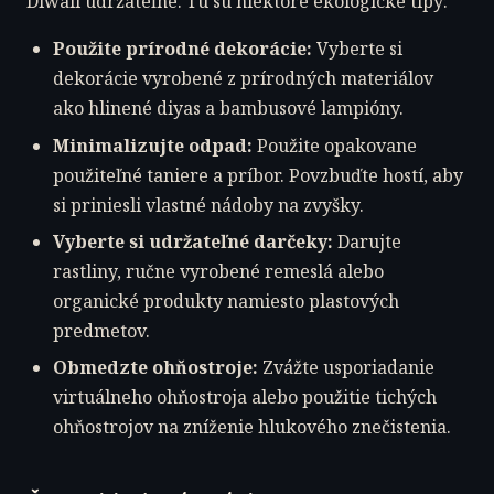
Diwali udržateľne. Tu sú niektoré ekologické tipy:
Použite prírodné dekorácie:
Vyberte si
dekorácie vyrobené z prírodných materiálov
ako hlinené diyas a bambusové lampióny.
Minimalizujte odpad:
Použite opakovane
použiteľné taniere a príbor. Povzbuďte hostí, aby
si priniesli vlastné nádoby na zvyšky.
Vyberte si udržateľné darčeky:
Darujte
rastliny, ručne vyrobené remeslá alebo
organické produkty namiesto plastových
predmetov.
Obmedzte ohňostroje:
Zvážte usporiadanie
virtuálneho ohňostroja alebo použitie tichých
ohňostrojov na zníženie hlukového znečistenia.