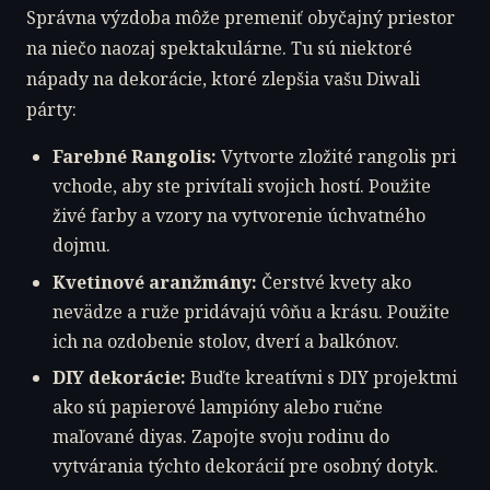
Správna výzdoba môže premeniť obyčajný priestor
na niečo naozaj spektakulárne. Tu sú niektoré
nápady na dekorácie, ktoré zlepšia vašu Diwali
párty:
Farebné Rangolis:
Vytvorte zložité rangolis pri
vchode, aby ste privítali svojich hostí. Použite
živé farby a vzory na vytvorenie úchvatného
dojmu.
Kvetinové aranžmány:
Čerstvé kvety ako
nevädze a ruže pridávajú vôňu a krásu. Použite
ich na ozdobenie stolov, dverí a balkónov.
DIY dekorácie:
Buďte kreatívni s DIY projektmi
ako sú papierové lampióny alebo ručne
maľované diyas. Zapojte svoju rodinu do
vytvárania týchto dekorácií pre osobný dotyk.