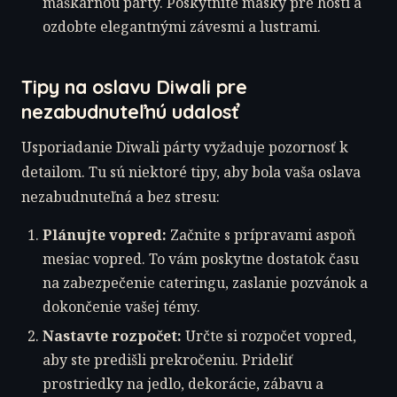
maškarnou párty. Poskytnite masky pre hostí a
ozdobte elegantnými závesmi a lustrami.
Tipy na oslavu Diwali pre
nezabudnuteľnú udalosť
Usporiadanie Diwali párty vyžaduje pozornosť k
detailom. Tu sú niektoré tipy, aby bola vaša oslava
nezabudnuteľná a bez stresu:
Plánujte vopred:
Začnite s prípravami aspoň
mesiac vopred. To vám poskytne dostatok času
na zabezpečenie cateringu, zaslanie pozvánok a
dokončenie vašej témy.
Nastavte rozpočet:
Určte si rozpočet vopred,
aby ste predišli prekročeniu. Prideliť
prostriedky na jedlo, dekorácie, zábavu a