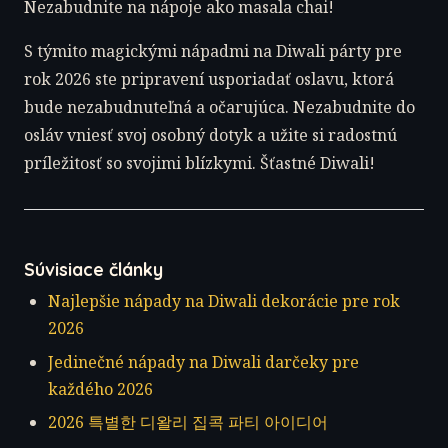
Nezabudnite na nápoje ako masala chai!
S týmito magickými nápadmi na Diwali párty pre
rok 2026 ste pripravení usporiadať oslavu, ktorá
bude nezabudnuteľná a očarujúca. Nezabudnite do
osláv vniesť svoj osobný dotyk a užite si radostnú
príležitosť so svojimi blízkymi. Šťastné Diwali!
Súvisiace články
Najlepšie nápady na Diwali dekorácie pre rok
2026
Jedinečné nápady na Diwali darčeky pre
každého 2026
2026 특별한 디왈리 집콕 파티 아이디어