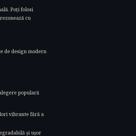
lă. Poți folosi
 rezonează cu
nte de design modern
 alegere populară
lori vibrante fără a
egradabilă și ușor