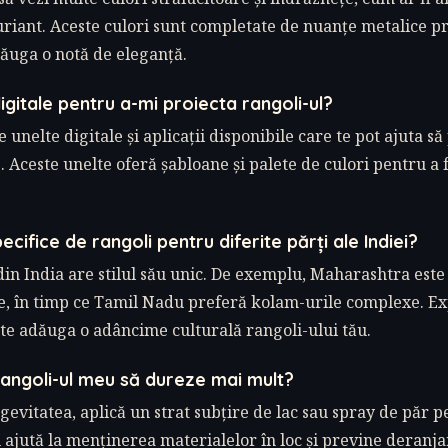
uriant. Aceste culori sunt completate de nuanțe metalice p
ăuga o notă de eleganță.
digitale pentru a-mi proiecta rangoli-ul?
 unelte digitale și aplicații disponibile care te pot ajuta s
 Aceste unelte oferă șabloane și palete de culori pentru a
ecifice de rangoli pentru diferite părți ale Indiei?
din India are stilul său unic. De exemplu, Maharashtra est
re, în timp ce Tamil Nadu preferă kolam-urile complexe. E
ate adăuga o adâncime culturală rangoli-ului tău.
angoli-ul meu să dureze mai mult?
gevitatea, aplică un strat subțire de lac sau spray de păr p
ru ajută la menținerea materialelor în loc și previne deranja