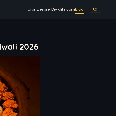
Urari
Despre Diwali
Imagini
Blog
RO
▼
iwali 2026