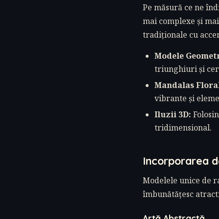
Pe măsură ce ne îndr
mai complexe și mai
tradiționale cu acc
Modele Geometr
triunghiuri și cer
Mandalas Flora
vibrante și eleme
Iluzii 3D:
Folosin
tridimensional.
Incorporarea d
Modelele unice de ra
îmbunătățesc atractiv
Artă Abstractă