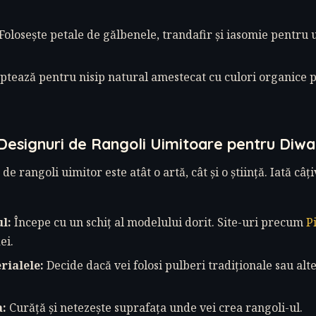
Folosește petale de gălbenele, trandafir și iasomie pentru
tează pentru nisip natural amestecat cu culori organice 
Designuri de Rangoli Uimitoare pentru Diwal
e rangoli uimitor este atât o artă, cât și o știință. Iată câț
l:
Începe cu un schiț al modelului dorit. Site-uri precum
P
ei.
rialele:
Decide dacă vei folosi pulberi tradiționale sau alt
a:
Curăță și netezește suprafața unde vei crea rangoli-ul.