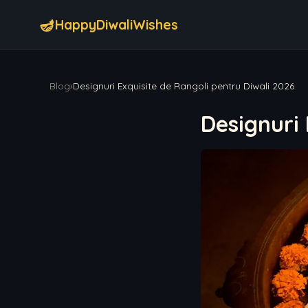
🪔
HappyDiwaliWishes
Blog
›
Designuri Exquisite de Rangoli pentru Diwali 2026
Designuri 