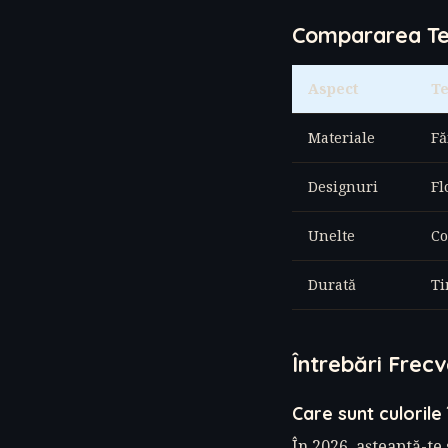
Compararea Teh
Aspect
Te
Materiale
Fă
Designuri
Fl
Unelte
Co
Durată
Ti
Întrebări Frec
Care sunt culorile
În 2026, așteaptă-te 