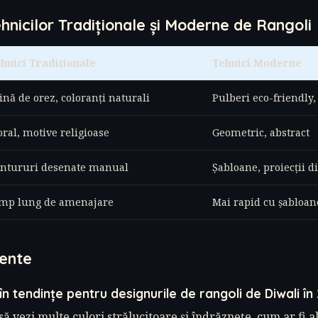
nicilor Tradiționale și Moderne de Rangoli
hnici Tradiționale
Tehnici Moderne
ină de orez, coloranți naturali
Pulberi eco-friendly
oral, motive religioase
Geometric, abstract
ntururi desenate manual
Șabloane, proiecții di
mp lung de amenajare
Mai rapid cu șabloan
vente
 în tendințe pentru designurile de rangoli de Diwali în
să vezi multe culori strălucitoare și îndrăznețe, cum ar fi 