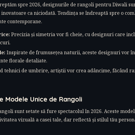
eptăm spre 2026, designurile de rangoli pentru Diwali sunt
 inovatoare ca niciodată. Tendința se îndreaptă spre o com
ente contemporane.
ice:
Precizia și simetria vor fi cheie, cu designuri care in
curi.
le:
Inspirate de frumusețea naturii, aceste designuri vor î
nte florale detaliate.
d tehnici de umbrire, artiștii vor crea adâncime, făcând ra
e Modele Unice de Rangoli
ngoli sunt setate să fure spectacolul în 2026. Aceste mode
itatea vizuală a casei tale, dar reflectă și stilul tău persona