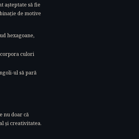
 așteptate să fie
binație de motive
clud hexagoane,
ncorpora culori
ngoli-ul să pară
le nu doar că
l și creativitatea.