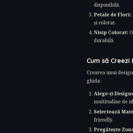
disponibilă.
Petale de Flori:
și colorat.
Nisip Colorat:
Op
durabilă.
Cum să Creezi 
Crearea unui design d
ghida:
Alege-ți Designu
multitudine de id
Selectează Mate
friendly.
Pregătește Zon