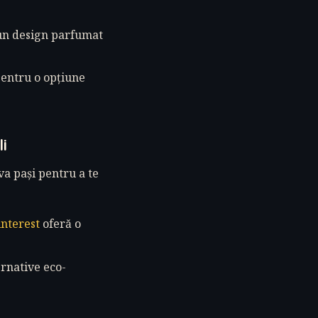
 un design parfumat
pentru o opțiune
i
iva pași pentru a te
interest
oferă o
ernative eco-