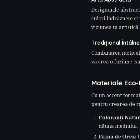
Designurile abstract
culori îndrăznețe ș
viziunea ta artistică.
Tradițional Întâln
Combinarea motivelo
va crea o fuziune car
Materiale Eco-F
Cu un accent tot mai
pentru crearea de ra
Coloranți Natur
dăuna mediului.
Făină de Orez:
U