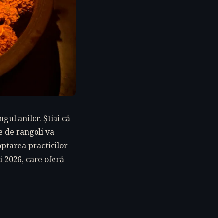
gul anilor. Știai că
e de rangoli va
optarea practicilor
i 2026, care oferă