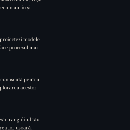
recum auriu și
ă proiectezi modele
 face procesul mai
e cunoscută pentru
xplorarea acestor
este rangoli-ul tău
rea lor ușoară.