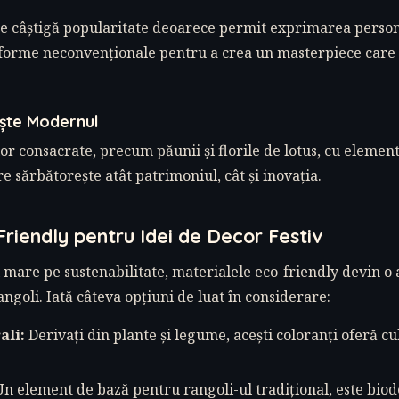
e câștigă popularitate deoarece permit exprimarea persona
i forme neconvenționale pentru a crea un masterpiece care
ește Modernul
r consacrate, precum păunii și florile de lotus, cu eleme
e sărbătorește atât patrimoniul, cât și inovația.
riendly pentru Idei de Decor Festiv
 mare pe sustenabilitate, materialele eco-friendly devin o
ngoli. Iată câteva opțiuni de luat în considerare:
ali:
Derivați din plante și legume, acești coloranți oferă cu
n element de bază pentru rangoli-ul tradițional, este biod