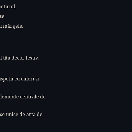
onturul.
se.
u mărgele.
 tău decor festiv.
peții cu culori și
 elemente centrale de
se unice de artă de