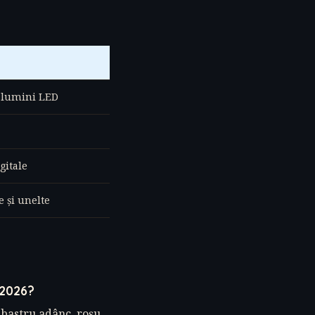
, lumini LED
gitale
e și unelte
 2026?
albastru adânc, roșu